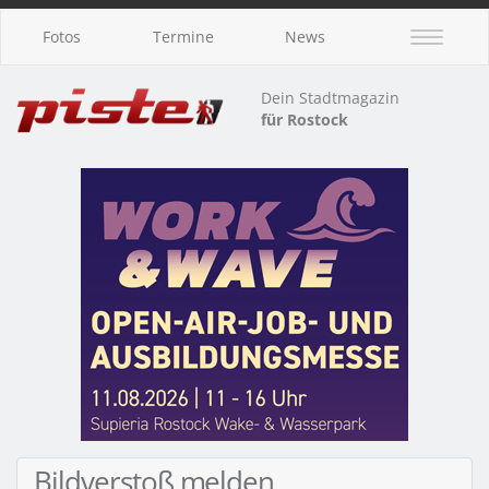
Fotos
Termine
News
Dein Stadtmagazin
für Rostock
Bildverstoß melden