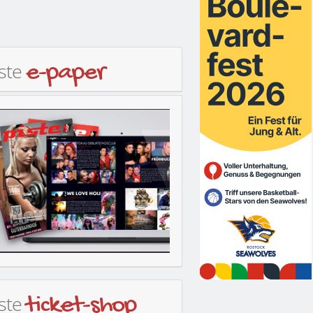
iste
e-paper
iste
ticket-shop