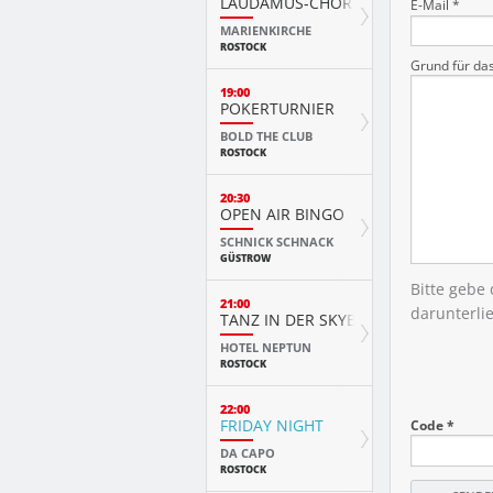
LAUDAMUS-CHOR
E-Mail *
MARIENKIRCHE
ROSTOCK
Grund für da
19:00
POKERTURNIER
BOLD THE CLUB
ROSTOCK
20:30
OPEN AIR BINGO
SCHNICK SCHNACK
GÜSTROW
Bitte gebe
21:00
darunterli
TANZ IN DER SKYBAR
HOTEL NEPTUN
ROSTOCK
22:00
FRIDAY NIGHT
Code *
DA CAPO
ROSTOCK