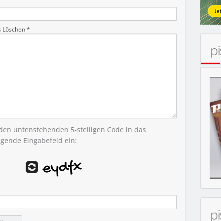
ERT
s Löschen *
p
 den untenstehenden 5-stelligen Code in das
egende Eingabefeld ein:
p