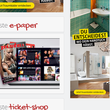
iste
e-paper
iste
ticket-shop