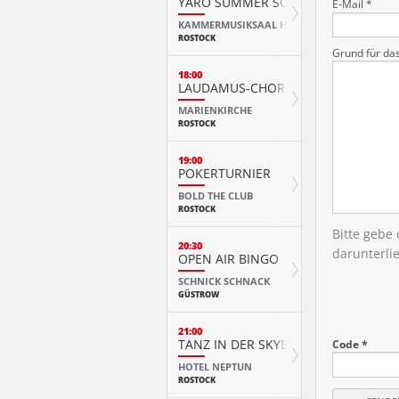
YARO SUMMER SCHOOL KURSKONZ
E-Mail *
KAMMERMUSIKSAAL HMT
ROSTOCK
Grund für da
18:00
LAUDAMUS-CHOR
MARIENKIRCHE
ROSTOCK
19:00
POKERTURNIER
BOLD THE CLUB
ROSTOCK
Bitte gebe
20:30
darunterli
OPEN AIR BINGO
SCHNICK SCHNACK
GÜSTROW
21:00
TANZ IN DER SKYBAR
Code *
HOTEL NEPTUN
ROSTOCK