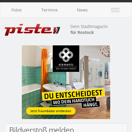
Fotos
Termine
News
Dein Stadtmagazin
für Rostock
Bildverstoß melden