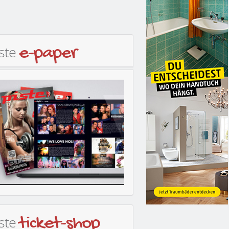
iste
e-paper
iste
ticket-shop