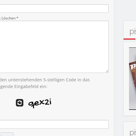
ERT
s Löschen *
p
 den untenstehenden 5-stelligen Code in das
egende Eingabefeld ein:
p