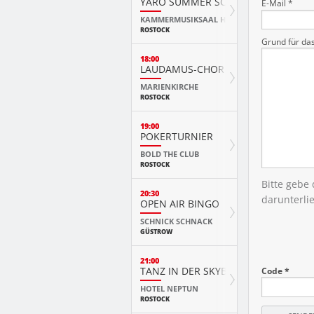
YARO SUMMER SCHOOL KURSKONZ
E-Mail *
KAMMERMUSIKSAAL HMT
ROSTOCK
Grund für da
18:00
LAUDAMUS-CHOR
MARIENKIRCHE
ROSTOCK
19:00
POKERTURNIER
BOLD THE CLUB
ROSTOCK
Bitte gebe
20:30
darunterli
OPEN AIR BINGO
SCHNICK SCHNACK
GÜSTROW
21:00
TANZ IN DER SKYBAR
Code *
HOTEL NEPTUN
ROSTOCK