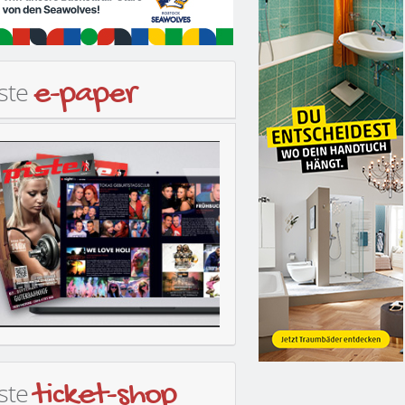
iste
e-paper
iste
ticket-shop