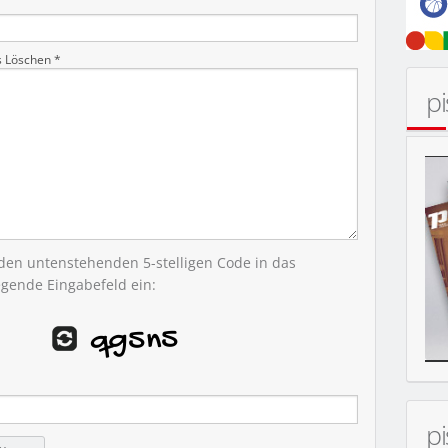
s Löschen *
p
 den untenstehenden 5-stelligen Code in das
egende Eingabefeld ein:
p