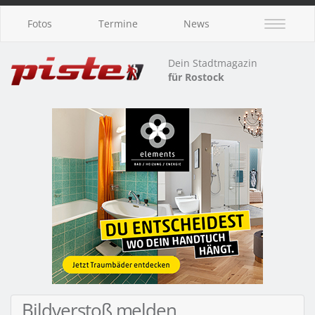
Fotos
Termine
News
Dein Stadtmagazin
für Rostock
Bildverstoß melden