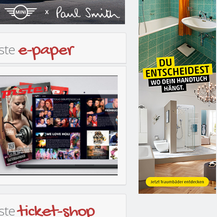
iste
e-paper
iste
ticket-shop