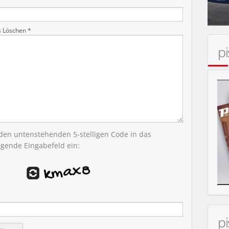
s Löschen *
p
MOBIL
 den untenstehenden 5-stelligen Code in das
egende Eingabefeld ein:
p