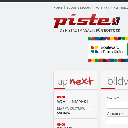
HOME
SCOUT GESUCHT
KONTAKT
KLEINAN
DEIN STADTMAGAZIN
FÜR ROSTOCK
bild
next
up
08:00
Name *
WOCHENMARKT
MARKT, GÜSTROW
GÜSTROW
Vorname *
09:00