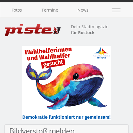
Fotos
Termine
News
Dein Stadtmagazin
für Rostock
Bildverstoß melden