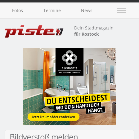
Fotos
Termine
News
Dein Stadtmagazin
für Rostock
Bildverstoß melden