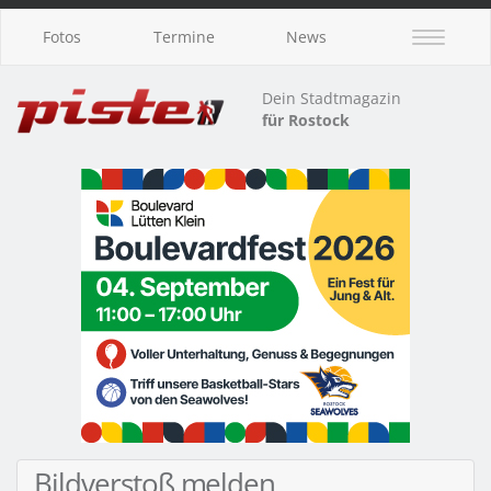
Fotos
Termine
News
Dein Stadtmagazin
für Rostock
Bildverstoß melden