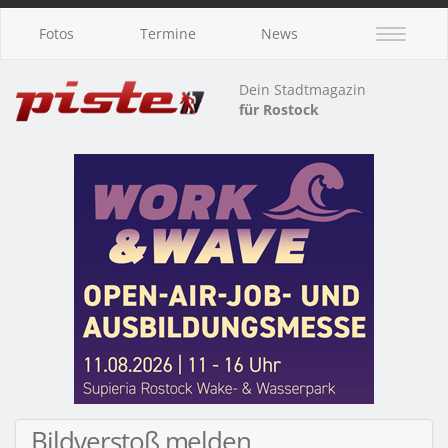
Fotos
Termine
News
Dein Stadtmagazin
für Rostock
Bildverstoß melden