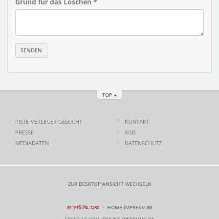
Grund für das Löschen *
TOP
PISTE-VERLEGER GESUCHT
KONTAKT
PRESSE
AGB
MEDIADATEN
DATENSCHUTZ
ZUR DESKTOP ANSICHT WECHSELN
© PISTE.DE
HOME
IMPRESSUM
ERSTELLT VON:
ONLINE-WERBUNG.DE