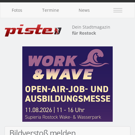
Fotos
Termine
News
Dein Stadtmagazin
für Rostock
Bildverstoß melden