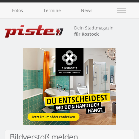
Fotos
Termine
News
Dein Stadtmagazin
für Rostock
Bildverstoß melden