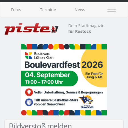
Fotos
Termine
News
Dein Stadtmagazin
für Rostock
Bildverstoß melden