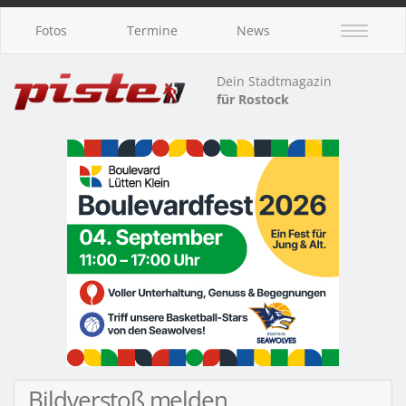
Fotos
Termine
News
Dein Stadtmagazin
für Rostock
Bildverstoß melden