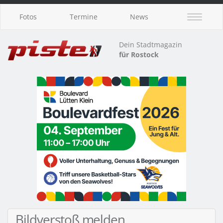
Fotos
Termine
News
Dein Stadtmagazin
für Rostock
Bildverstoß melden