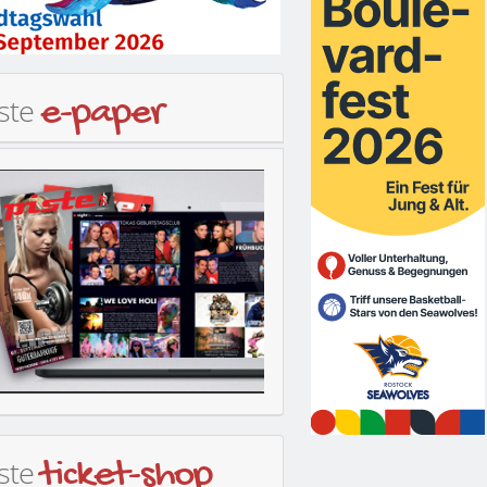
iste
e-paper
iste
ticket-shop