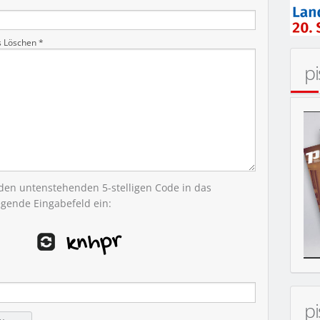
MOBIL
s Löschen *
p
 den untenstehenden 5-stelligen Code in das
egende Eingabefeld ein:
p