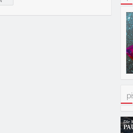
ERT
pi