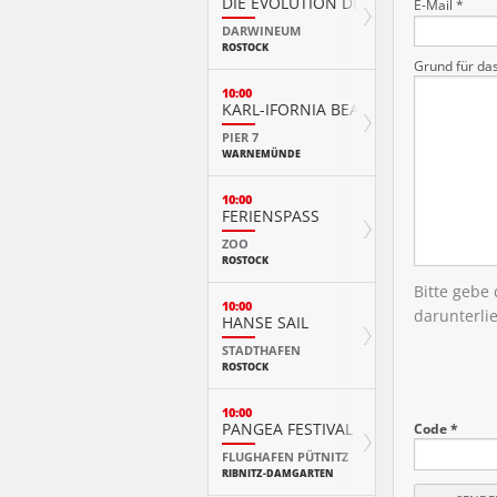
DIE EVOLUTION DER TIERE MIT PLAY
E-Mail *
DARWINEUM
ROSTOCK
Grund für da
10:00
KARL-IFORNIA BEACH SANDWELTEN
PIER 7
WARNEMÜNDE
10:00
FERIENSPASS
ZOO
ROSTOCK
Bitte gebe
10:00
darunterli
HANSE SAIL
STADTHAFEN
ROSTOCK
10:00
PANGEA FESTIVAL
Code *
FLUGHAFEN PÜTNITZ
RIBNITZ-DAMGARTEN