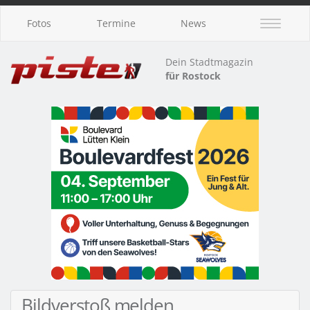
Fotos
Termine
News
Dein Stadtmagazin
für Rostock
Bildverstoß melden