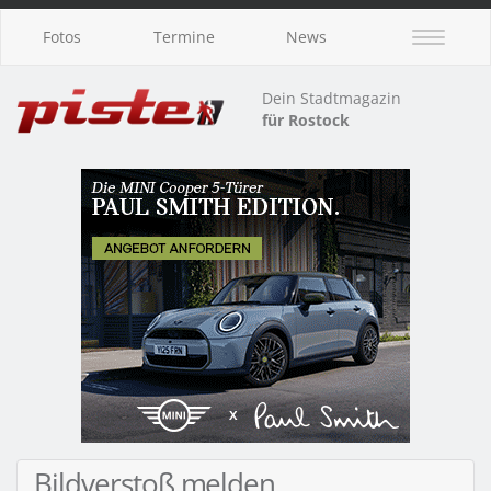
Fotos
Termine
News
Dein Stadtmagazin
für Rostock
Bildverstoß melden