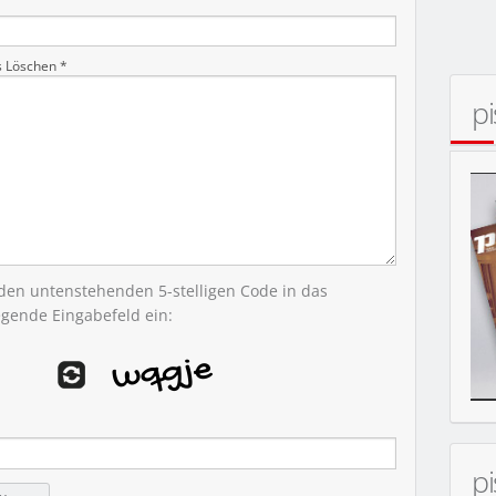
s Löschen *
p
 den untenstehenden 5-stelligen Code in das
egende Eingabefeld ein:
p