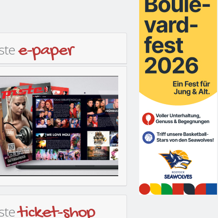
iste
e-paper
iste
ticket-shop