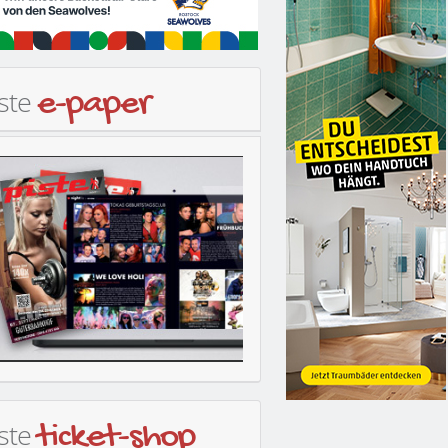
iste
e-paper
iste
ticket-shop