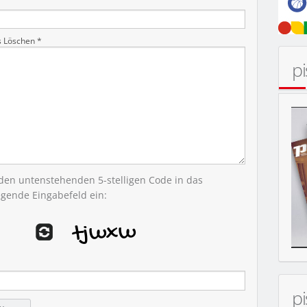
s Löschen *
p
MOBIL
 den untenstehenden 5-stelligen Code in das
egende Eingabefeld ein:
p