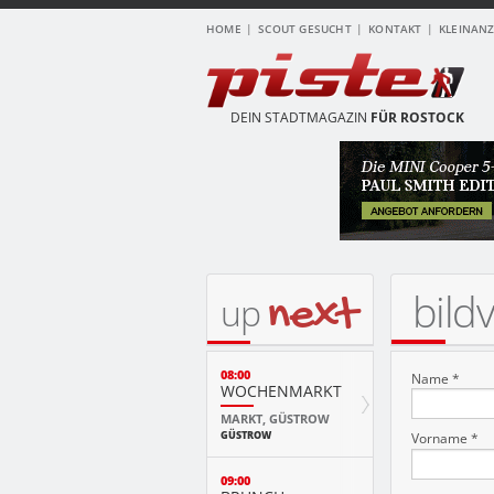
HOME
SCOUT GESUCHT
KONTAKT
KLEINAN
DEIN STADTMAGAZIN
FÜR ROSTOCK
bild
next
up
08:00
Name *
WOCHENMARKT
MARKT, GÜSTROW
GÜSTROW
Vorname *
09:00