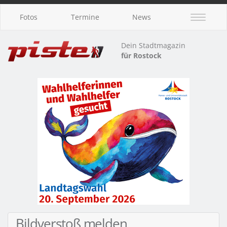
Fotos
Termine
News
Dein Stadtmagazin
für Rostock
Bildverstoß melden