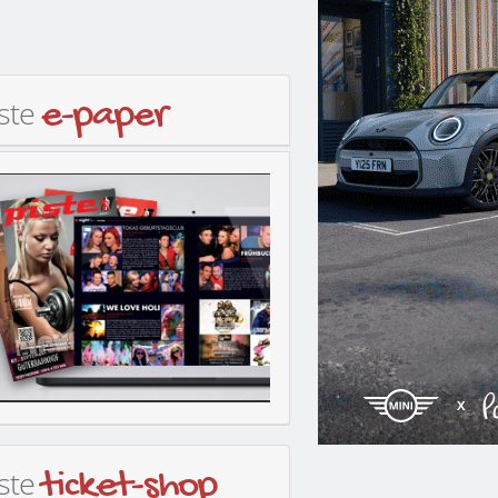
iste
e-paper
iste
ticket-shop