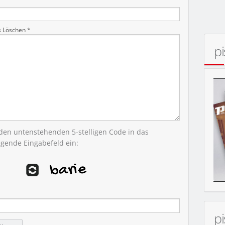
s Löschen *
p
MOBIL
 den untenstehenden 5-stelligen Code in das
egende Eingabefeld ein:
p