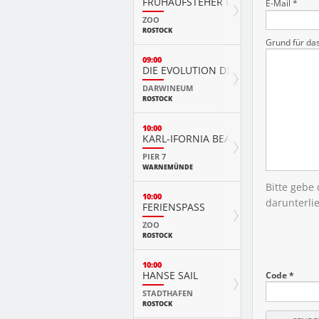
FRÜHAUFSTEHER IM ZOO
E-Mail *
ZOO
ROSTOCK
Grund für da
09:00
DIE EVOLUTION DER TIERE MIT PLAY
DARWINEUM
ROSTOCK
10:00
KARL-IFORNIA BEACH SANDWELTEN
PIER 7
WARNEMÜNDE
Bitte gebe
10:00
darunterli
FERIENSPASS
ZOO
ROSTOCK
10:00
HANSE SAIL
Code *
STADTHAFEN
ROSTOCK