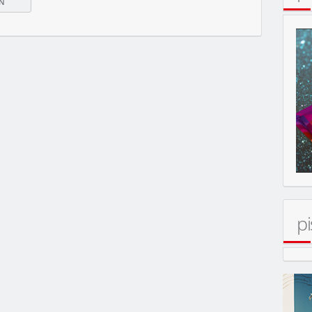
pi
ERT