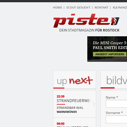
HOME
SCOUT GESUCHT
KONTAKT
KLEINAN
DEIN STADTMAGAZIN
FÜR ROSTOCK
bild
next
up
22:30
Name *
STRANDFEUERWERK
STRANDBAR WAL
WARNEMÜNDE
Vorname *
08:00