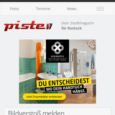
Fotos
Termine
News
Dein Stadtmagazin
für Rostock
Bildverstoß melden