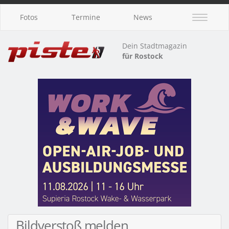
Fotos
Termine
News
Dein Stadtmagazin
für Rostock
Bildverstoß melden