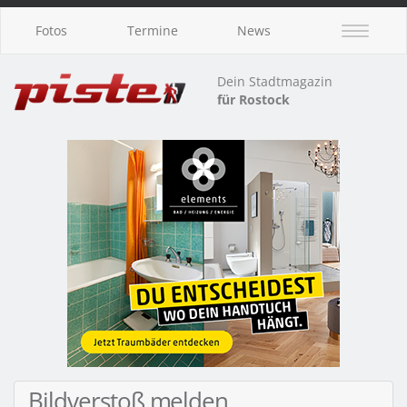
Fotos
Termine
News
Dein Stadtmagazin
für Rostock
Bildverstoß melden