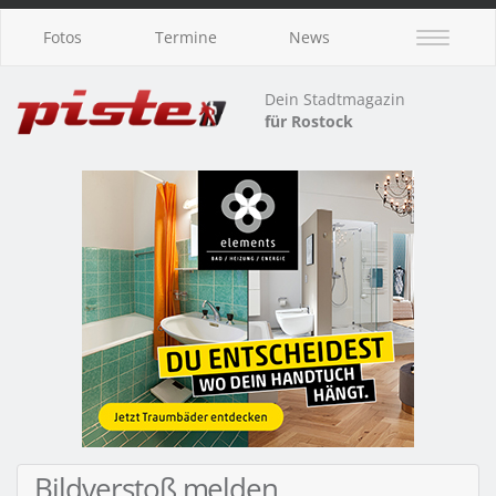
Fotos
Termine
News
Dein Stadtmagazin
für Rostock
Bildverstoß melden