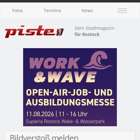
Fotos
Termine
News
Dein Stadtmagazin
für Rostock
Bildverstoß melden