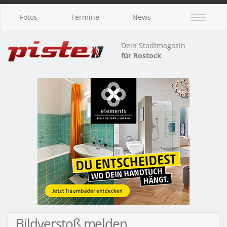
Fotos
Termine
News
Dein Stadtmagazin
für Rostock
Bildverstoß melden