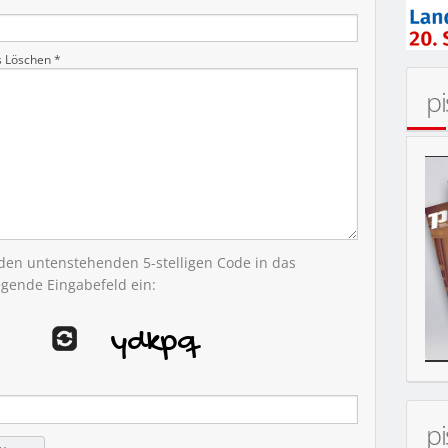
s Löschen *
p
 den untenstehenden 5-stelligen Code in das
egende Eingabefeld ein:
p