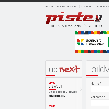
HOME
SCOUT GESUCHT
KONTAKT
KLEINAN
DEIN STADTMAGAZIN
FÜR ROSTOCK
bild
next
up
09:00
Name *
EISWELT
KARLS ERLEBNISDORF
RÖVERSHAGEN
Vorname *
09:00