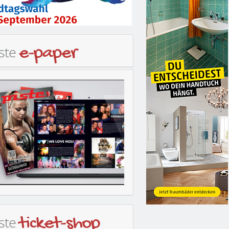
iste
e-paper
iste
ticket-shop