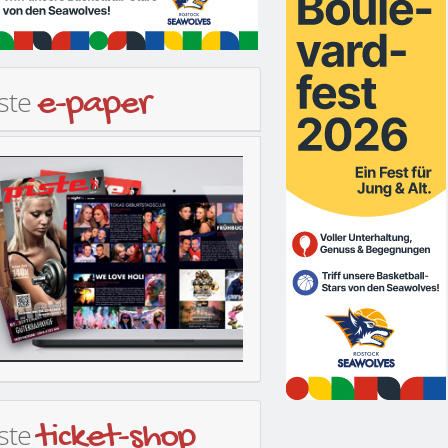
iste
e-paper
iste
ticket-shop