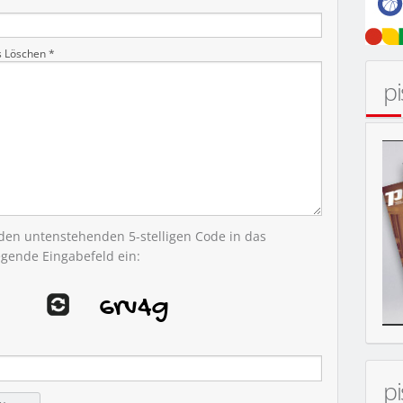
s Löschen *
p
KONZERT
 den untenstehenden 5-stelligen Code in das
egende Eingabefeld ein:
p