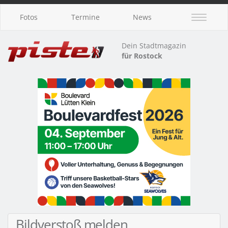
Fotos
Termine
News
Dein Stadtmagazin
für Rostock
Bildverstoß melden