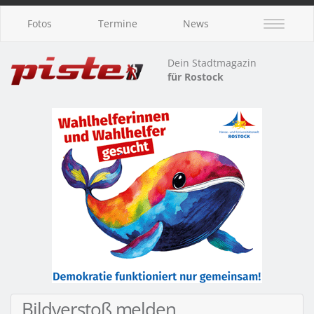
Fotos
Termine
News
Dein Stadtmagazin
für Rostock
Bildverstoß melden