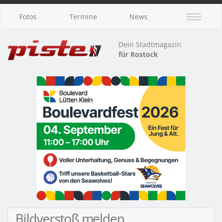
Fotos
Termine
News
Dein Stadtmagazin
für Rostock
Bildverstoß melden