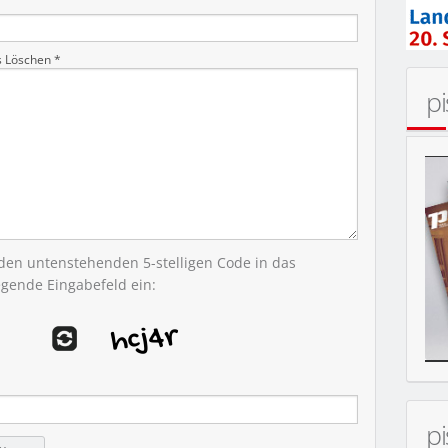
MOBIL
s Löschen *
p
 den untenstehenden 5-stelligen Code in das
egende Eingabefeld ein:
p