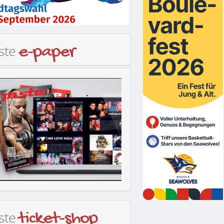
iste
e-paper
iste
ticket-shop