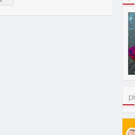
ERT
pi