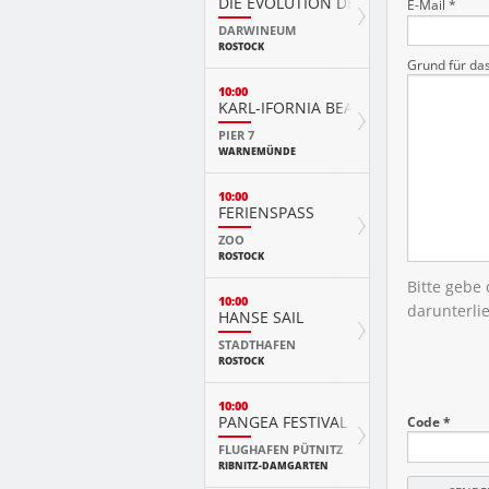
DIE EVOLUTION DER TIERE MIT PLAY
E-Mail *
DARWINEUM
ROSTOCK
Grund für da
10:00
KARL-IFORNIA BEACH SANDWELTEN
PIER 7
WARNEMÜNDE
10:00
FERIENSPASS
ZOO
ROSTOCK
Bitte gebe
10:00
darunterli
HANSE SAIL
STADTHAFEN
ROSTOCK
10:00
PANGEA FESTIVAL
Code *
FLUGHAFEN PÜTNITZ
RIBNITZ-DAMGARTEN