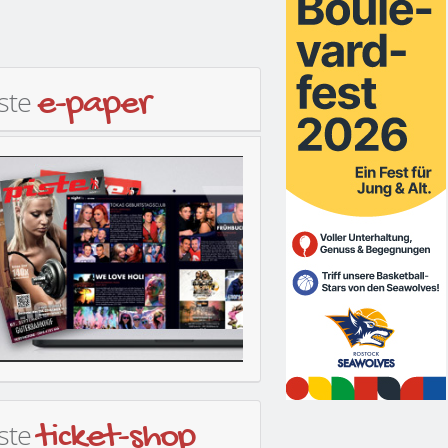
iste
e-paper
iste
ticket-shop