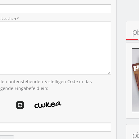
s Löschen *
p
ERT
 den untenstehenden 5-stelligen Code in das
egende Eingabefeld ein:
p