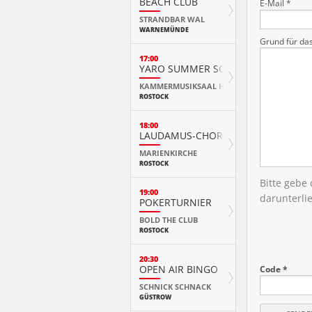
BEACH CLUB
E-Mail *
STRANDBAR WAL
WARNEMÜNDE
Grund für da
17:00
YARO SUMMER SCHOOL KURSKONZ
KAMMERMUSIKSAAL HMT
ROSTOCK
18:00
LAUDAMUS-CHOR
MARIENKIRCHE
ROSTOCK
Bitte gebe
19:00
darunterli
POKERTURNIER
BOLD THE CLUB
ROSTOCK
20:30
OPEN AIR BINGO
Code *
SCHNICK SCHNACK
GÜSTROW