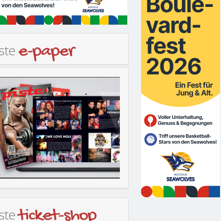
iste
e-paper
iste
ticket-shop