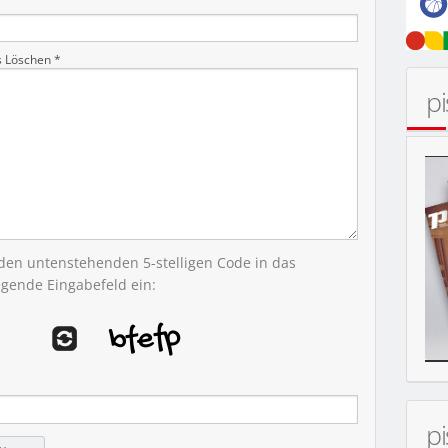
s Löschen *
p
 den untenstehenden 5-stelligen Code in das
egende Eingabefeld ein:
p