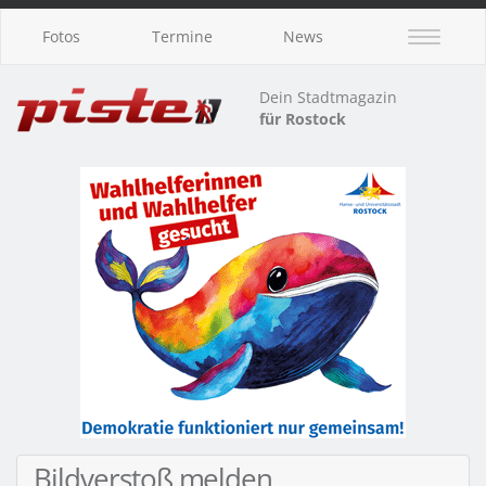
Fotos
Termine
News
Dein Stadtmagazin
für Rostock
Bildverstoß melden