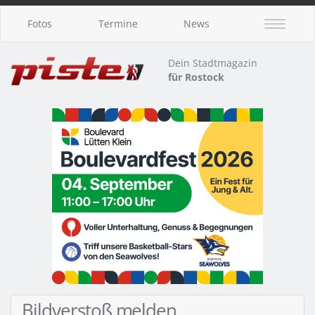
Fotos
Termine
News
Dein Stadtmagazin
für Rostock
Bildverstoß melden