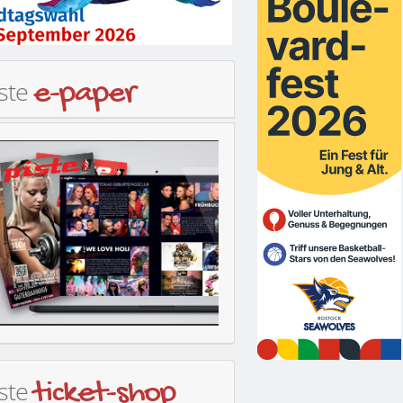
iste
e-paper
iste
ticket-shop