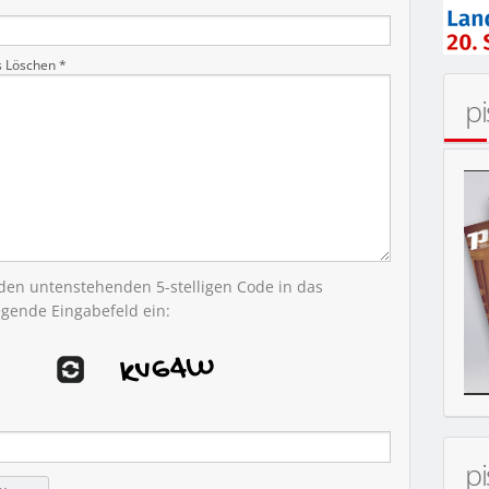
s Löschen *
p
 den untenstehenden 5-stelligen Code in das
egende Eingabefeld ein:
p