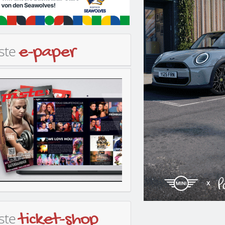
iste
e-paper
iste
ticket-shop