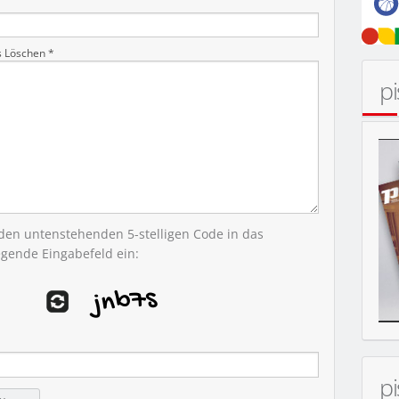
s Löschen *
p
 den untenstehenden 5-stelligen Code in das
egende Eingabefeld ein:
p