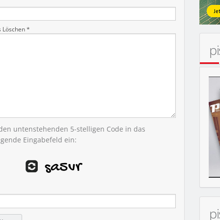
s Löschen *
p
 den untenstehenden 5-stelligen Code in das
egende Eingabefeld ein:
p