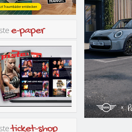
iste
e-paper
iste
ticket-shop