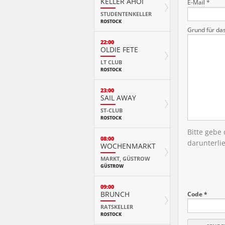
KELLER AHOI
E-Mail *
STUDENTENKELLER
ROSTOCK
Grund für da
22:00
OLDIE FETE
LT CLUB
ROSTOCK
23:00
SAIL AWAY
ST-CLUB
ROSTOCK
Bitte gebe
08:00
darunterli
WOCHENMARKT
MARKT, GÜSTROW
GÜSTROW
09:00
BRUNCH
Code *
RATSKELLER
ROSTOCK