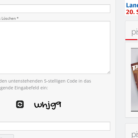
s Löschen *
p
 den untenstehenden 5-stelligen Code in das
egende Eingabefeld ein:
p