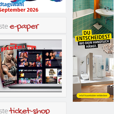
iste
e-paper
iste
ticket-shop