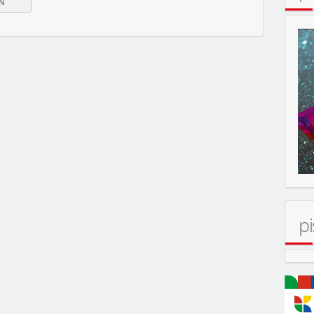
pi
MOBIL