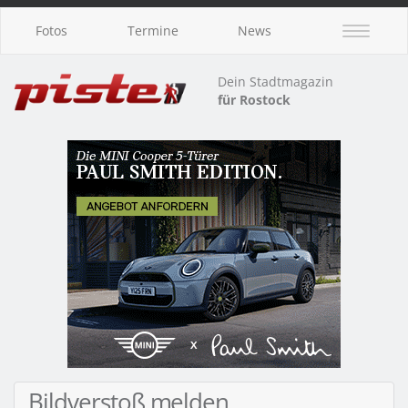
Fotos
Termine
News
Dein Stadtmagazin
für Rostock
Bildverstoß melden