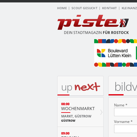
HOME
SCOUT GESUCHT
KONTAKT
KLEINAN
DEIN STADTMAGAZIN
FÜR ROSTOCK
bild
next
up
08:00
Name *
WOCHENMARKT
MARKT, GÜSTROW
GÜSTROW
Vorname *
09:00