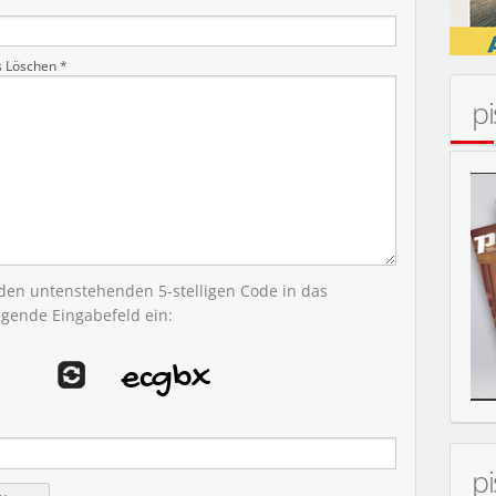
s Löschen *
p
MOBIL
 den untenstehenden 5-stelligen Code in das
egende Eingabefeld ein:
p