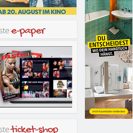
iste
e-paper
iste
ticket-shop