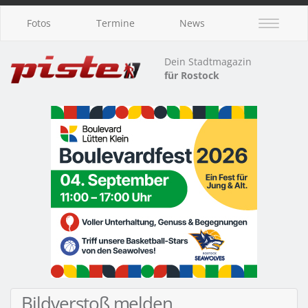
Fotos
Termine
News
Dein Stadtmagazin
für Rostock
Bildverstoß melden