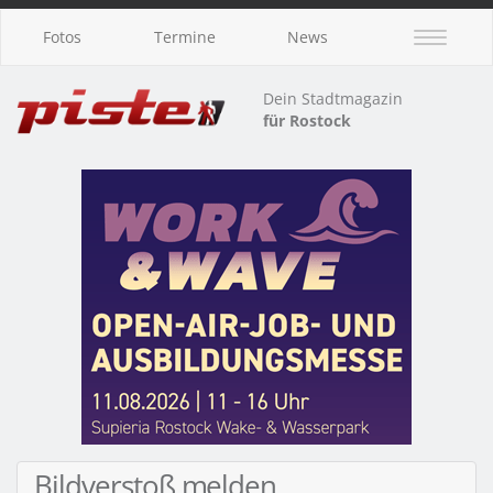
Fotos
Termine
News
Dein Stadtmagazin
für Rostock
Bildverstoß melden