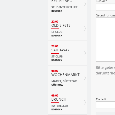
KELLER AHOI
E-Mail *
STUDENTENKELLER
ROSTOCK
Grund für da
22:00
OLDIE FETE
LT CLUB
ROSTOCK
23:00
SAIL AWAY
ST-CLUB
ROSTOCK
Bitte gebe
08:00
darunterli
WOCHENMARKT
MARKT, GÜSTROW
GÜSTROW
09:00
BRUNCH
Code *
RATSKELLER
ROSTOCK