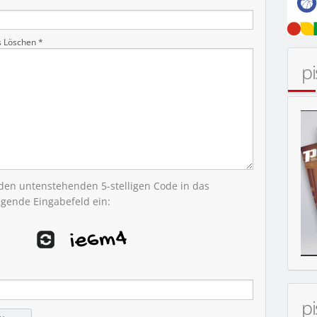
s Löschen *
p
 den untenstehenden 5-stelligen Code in das
egende Eingabefeld ein:
p