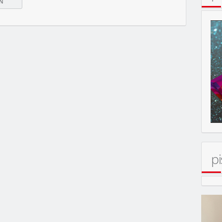
MOBIL
pi