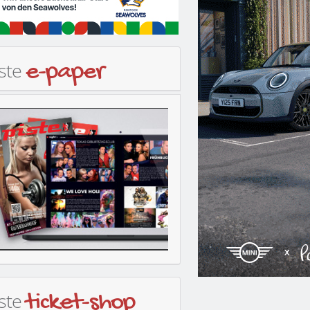
iste
e-paper
iste
ticket-shop